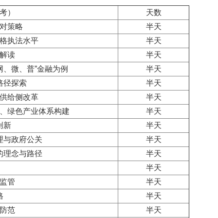
考）
天数
对策略
半天
格执法水平
半天
解读
半天
网、微、普”金融为例
半天
路径探索
半天
供给侧改革
半天
、绿色产业体系构建
半天
创新
半天
理与政府公关
半天
的理念与路径
半天
半天
监管
半天
格
半天
防范
半天